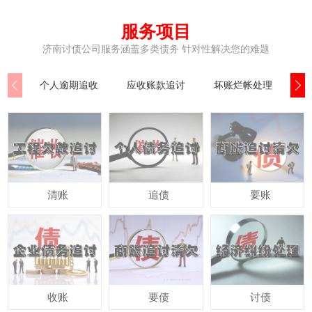
服务项目
济南讨债公司服务涵盖多类债务 针对性解决您的难题
个人逾期追收
应收账款追讨
坏账烂帐处理
公
清账
追债
要账
收账
要债
讨债