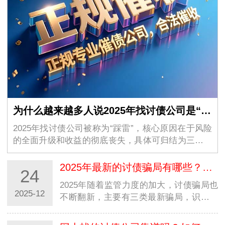
为什么越来越多人说2025年找讨债公司是“踩雷”？
2025年找讨债公司被称为“踩雷”，核心原因在于风险
的全面升级和收益的彻底丧失，具体可归结为三点。
一是监管风险加码，全国性专项行动精准打击非法催
收，讨债公司及委托方均成为重点查处对象，以往“…
2025年最新的讨债骗局有哪些？如何识别？
24
2025年随着监管力度的加大，讨债骗局也
2025-12
不断翻新，主要有三类最新骗局，识别时
需抓住核心特征。第一类是“冒充法务公
司/律师事务所”骗局，不法分子注册“XX法