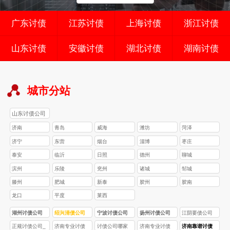
广东讨债
江苏讨债
上海讨债
浙江讨债
山东讨债
安徽讨债
湖北讨债
湖南讨债
城市分站
山东讨债公司
济南
青岛
威海
潍坊
菏泽
济宁
东营
烟台
淄博
枣庄
泰安
临沂
日照
德州
聊城
滨州
乐陵
兖州
诸城
邹城
滕州
肥城
新泰
胶州
胶南
龙口
平度
莱西
湖州讨债公司
绍兴清债公司
宁波讨债公司
扬州讨债公司
江阴要债公司
正规讨债公司_
济南专业讨债
讨债公司哪家
济南专业讨债
济南靠谱讨债