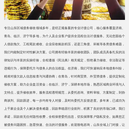
专注山东区域债务催收领域多年，是经正规备案的专业讨债公司，核心服务覆盖济南、
青岛、临沂、济宁等多地，为个人及企业客户提供全流程合法讨债服务。无论您面临个
人借款拖欠、工程尾款难收、企业应收账款积压，还是三角债、坏账等各类债务难题，
我们均能制定针对性解决方案。公司拥有经验丰富的催收团队，团队成员具备扎实的法
律知识与丰富的实操经验，全程遵循《民法典》相关规定，拒绝暴力催收、非法取证等
违规行为，保障委托方与债务人的合法权益。在济南，我们可快速响应本地债务纠纷，
精准对接欠款人信息核查与沟通协商；在青岛，针对商贸类、外贸类债务，提供定制化
催收方案，助力企业盘活资金；在临沂、济宁，深耕本地市场，熟悉区域商业环境与人
文特点，提升催收效率。服务流程透明规范，从委托咨询、资料审核、方案制定，到协
商谈判、回款跟进，每一步均有专人对接，及时向委托方反馈进度。多年来，已成功为
上千家企业及个人解决债务难题，回款率稳居行业前列，积累了良好的市场口碑。我们
承诺，回款前无任何隐性收费，全程保密委托信息，切实保障客户隐私安全。如果您正
被债务问题困扰，急需快速、合法的讨债服务，欢迎致电咨询，山东全域上门对接，让