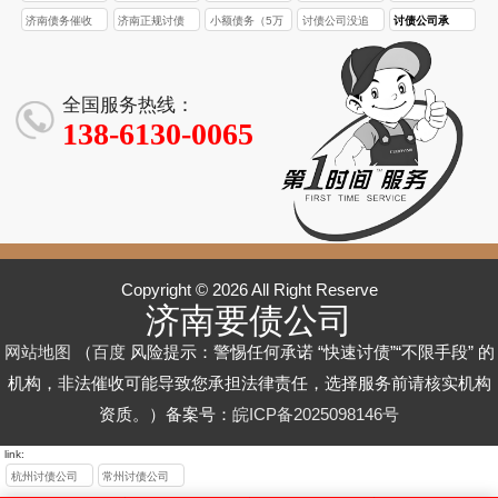
济南青岛临沂
公司_济南青岛
好？山东济南
公司_企业应收
公司_合法高效
济南债务催收
济南正规讨债
小额债务（5万
讨债公司没追
讨债公司承
济宁全域催收_
临沂济宁地域
青岛临沂济宁
账款清收_个人
催收_无回款不
公司_专注企业/
公司_合法催收
以下）找讨债
回欠款，要求
诺“3天/7天必
合法高效回款
专属催收_合法
合法催收_高效
欠款追回_合法
收费_济南本地
个人欠款追回_
无风险_专业团
公司划算吗？
支付服务费合
追回欠款”，可
无忧
高效回款
回款保障
高效
服务
高效合法有保
队高效回款
成本和收益如
理吗？该如何
信吗？为什
全国服务热线：
障
何？
应对？
么？
138-6130-0065
Copyright © 2026 All Right Reserve
济南要债公司
网站地图
（
百度
风险提示：警惕任何承诺 “快速讨债”“不限手段” 的
机构，非法催收可能导致您承担法律责任，选择服务前请核实机构
资质。）备案号：
皖ICP备2025098146号
link:
杭州讨债公司
常州讨债公司