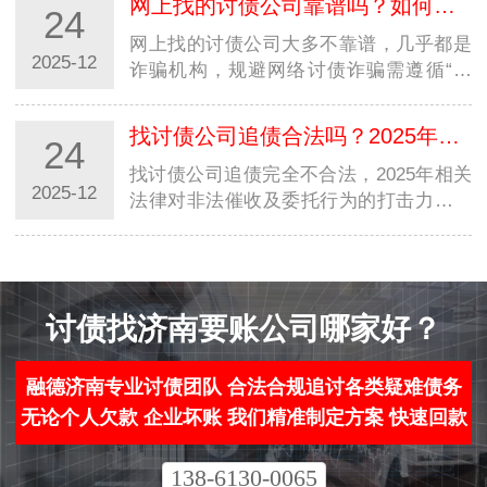
网上找的讨债公司靠谱吗？如何规避网络讨债诈骗？
24
务咨询有限公司”“XX律师事务所分所”等…
网上找的讨债公司大多不靠谱，几乎都是
2025-12
诈骗机构，规避网络讨债诈骗需遵循“三
查、三拒”原则。“三查”即：一查机构资
质，通过国家企业信用信息公示系统查询
找讨债公司追债合法吗？2025年法律有哪些新规定？
24
公司注册信息，无营业执照、经营范围与
讨债…
找讨债公司追债完全不合法，2025年相关
2025-12
法律对非法催收及委托行为的打击力度进
一步升级。从法律依据来看，我国《刑
法》已明确设立“催收非法债务罪”，规定
采用暴力、胁迫、恐吓、跟踪、骚扰等手
段催收…
讨债找济南要账公司哪家好？
融德济南专业讨债团队 合法合规追讨各类疑难债务
无论个人欠款 企业坏账 我们精准制定方案 快速回款
138-6130-0065