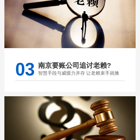
03
南京要账公司追讨老赖?
智慧手段与威慑力并存 让老赖束手就擒