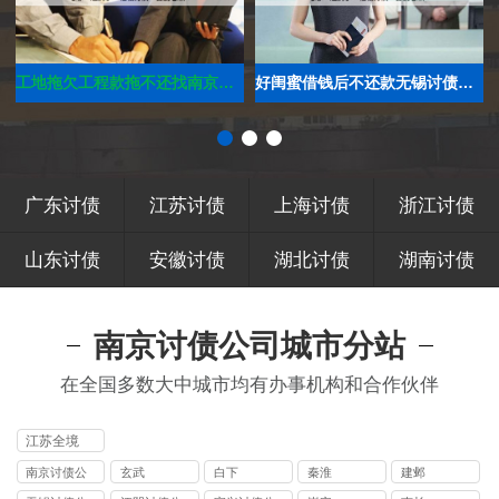
工地拖欠工程款拖不还找南京讨债公司帮忙
好闺蜜借钱后不还款无锡讨债公司帮忙追回
广东讨债
江苏讨债
上海讨债
浙江讨债
山东讨债
安徽讨债
湖北讨债
湖南讨债
南京讨债公司城市分站
在全国多数大中城市均有办事机构和合作伙伴
江苏全境
南京讨债公
玄武
白下
秦淮
建邺
司