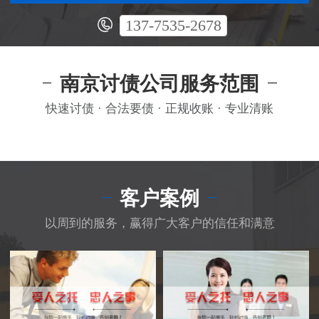
137-7535-2678
南京讨债公司服务范围
快速讨债 · 合法要债 · 正规收账 · 专业清账
客户案例
以周到的服务，赢得广大客户的信任和满意