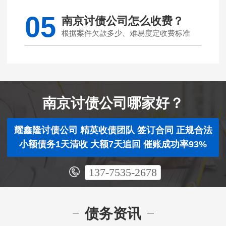
05
南京讨债公司怎么收费？
根据案件欠款多少、难易度定收费标准
南京讨债公司哪家好？
耀鑫隆讨债公司 精英收债团队 签订合同 正规合法
小额债务1天清收 大额7天追回 催账成功率93%
137-7535-2678
债务资讯